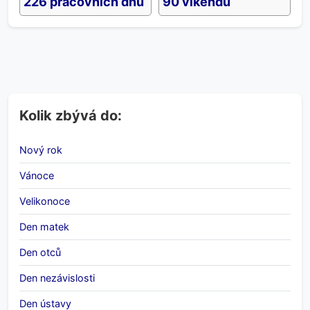
226 pracovních dnů
90 víkendů
Kolik zbývá do:
Nový rok
Vánoce
Velikonoce
Den matek
Den otců
Den nezávislosti
Den ústavy