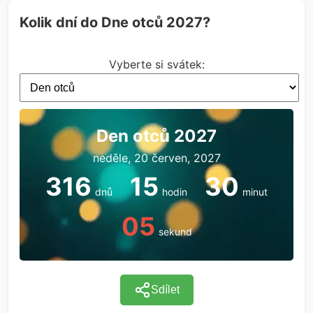
Kolik dní do Dne otců 2027?
Vyberte si svátek:
Den otců 2027
neděle, 20 červen, 2027
316
15
30
dnů
hodin
minut
05
sekund
Sdílet