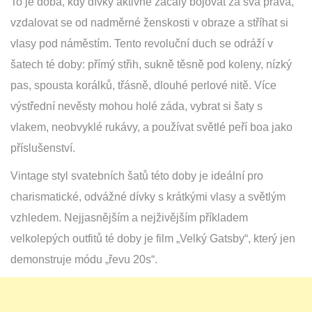
To je doba, kdy dívky aktivně začaly bojovat za svá práva,
vzdalovat se od nadměrné ženskosti v obraze a stříhat si
vlasy pod náměstím. Tento revoluční duch se odráží v
šatech té doby: přímý střih, sukně těsně pod koleny, nízký
pas, spousta korálků, třásně, dlouhé perlové nitě. Více
výstřední nevěsty mohou holé záda, vybrat si šaty s
vlakem, neobvyklé rukávy, a používat světlé peří boa jako
příslušenství.
Vintage styl svatebních šatů této doby je ideální pro
charismatické, odvážné dívky s krátkými vlasy a světlým
vzhledem. Nejjasnějším a nejživějším příkladem
velkolepých outfitů té doby je film „Velký Gatsby“, který jen
demonstruje módu „řevu 20s“.