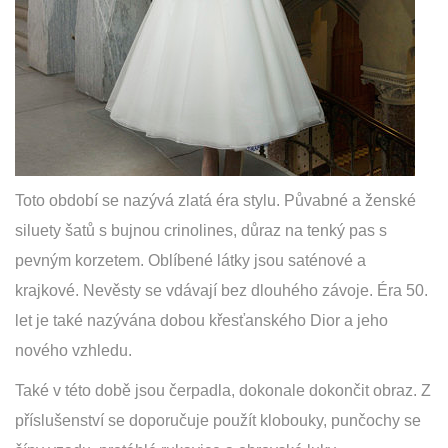
Toto období se nazývá zlatá éra stylu. Půvabné a ženské
siluety šatů s bujnou crinolines, důraz na tenký pas s
pevným korzetem. Oblíbené látky jsou saténové a
krajkové. Nevěsty se vdávají bez dlouhého závoje. Éra 50.
let je také nazývána dobou křesťanského Dior a jeho
nového vzhledu.
Také v této době jsou čerpadla, dokonale dokončit obraz. Z
příslušenství se doporučuje použít klobouky, punčochy se