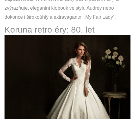
zvýrazňuje, elegantní klobouk ve stylu Audrey nebo
dokonce i širokoúhlý a extravagantní „My Fair Lady“.
Koruna retro éry: 80. let