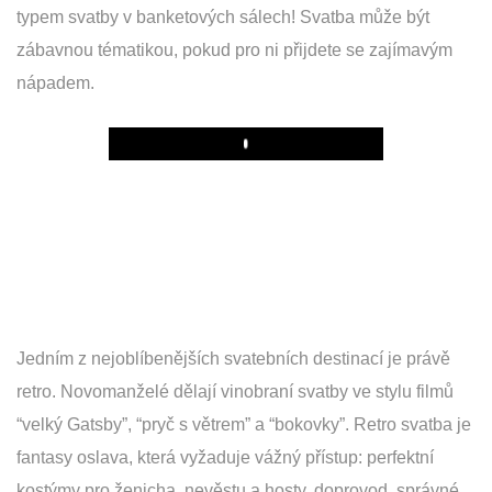
typem svatby v banketových sálech! Svatba může být
zábavnou tématikou, pokud pro ni přijdete se zajímavým
nápadem.
Play
Jedním z nejoblíbenějších svatebních destinací je právě
retro. Novomanželé dělají vinobraní svatby ve stylu filmů
“velký Gatsby”, “pryč s větrem” a “bokovky”. Retro svatba je
fantasy oslava, která vyžaduje vážný přístup: perfektní
kostýmy pro ženicha, nevěstu a hosty, doprovod, správné