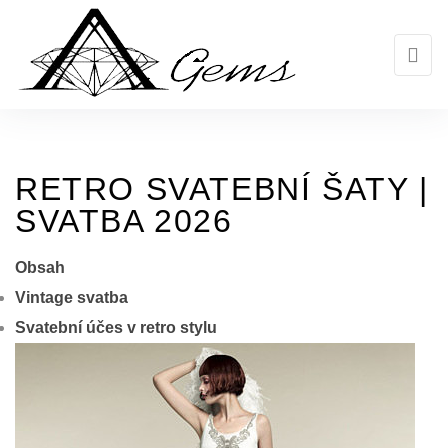
Skip
to
the
content
RETRO SVATEBNÍ ŠATY |
SVATBA 2026
Obsah
Vintage svatba
Svatební účes v retro stylu