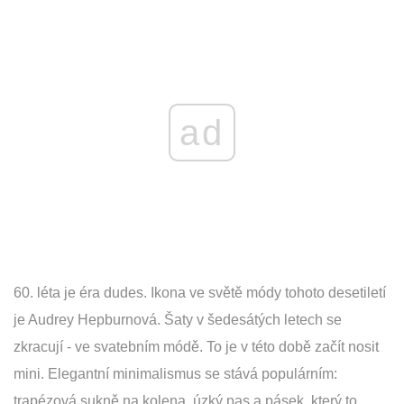
ad
60. léta je éra dudes. Ikona ve světě módy tohoto desetiletí
je Audrey Hepburnová. Šaty v šedesátých letech se
zkracují - ve svatebním módě. To je v této době začít nosit
mini. Elegantní minimalismus se stává populárním:
trapézová sukně na kolena, úzký pas a pásek, který to