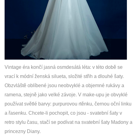
Vintage éra končí jasná osmdesátá léta: v této době se
vrací k módní ženská silueta, složité střih a dlouhé šaty.
Obzvláště oblíbené jsou neobvyklé a objemné rukávy a
ramena, stejně jako velké závoje. V make-upu je obvyklé
používat světlé barvy: purpurovou rtěnku, černou oční linku
a řasenku. Chcete-li pochopit, co jsou - svatební šaty v
retro stylu času, stačí se podívat na svatební šaty Madony a
princezny Diany.