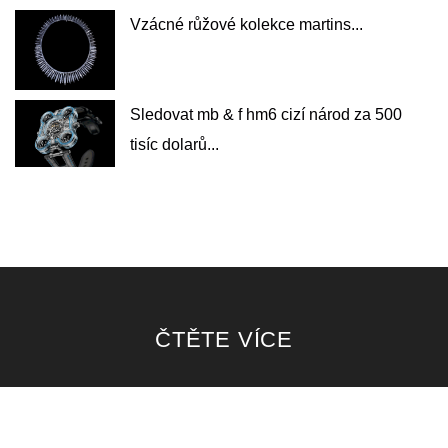
Vzácné růžové kolekce martins...
Sledovat mb & f hm6 cizí národ za 500
tisíc dolarů...
ČTĚTE VÍCE
Kaviár černá keramika kolekce od lagos...