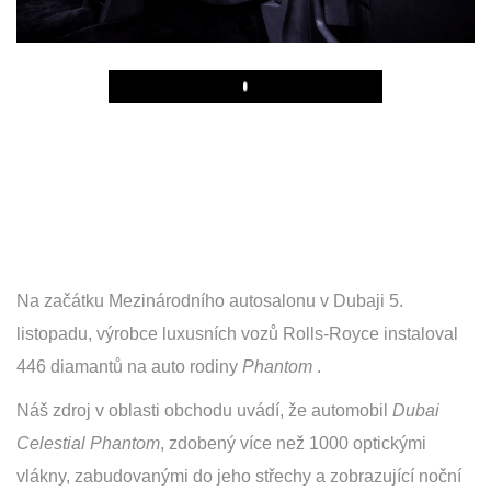
Play
Na začátku Mezinárodního autosalonu v Dubaji 5.
listopadu, výrobce luxusních vozů Rolls-Royce instaloval
446 diamantů na auto rodiny
Phantom
.
Náš zdroj v oblasti obchodu uvádí, že automobil
Dubai
Celestial Phantom
, zdobený více než 1000 optickými
vlákny, zabudovanými do jeho střechy a zobrazující noční