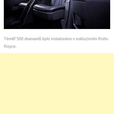
Téměř 500 diamantů bylo instalováno v exkluzivním Rolls-
Royce.