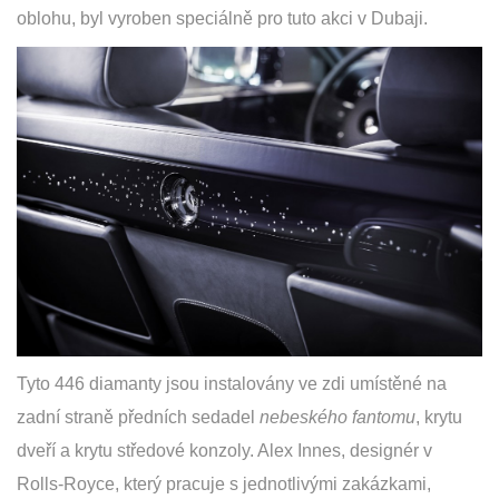
oblohu, byl vyroben speciálně pro tuto akci v Dubaji.
Tyto 446 diamanty jsou instalovány ve zdi umístěné na
zadní straně předních sedadel
nebeského fantomu
, krytu
dveří a krytu středové konzoly. Alex Innes, designér v
Rolls-Royce, který pracuje s jednotlivými zakázkami,