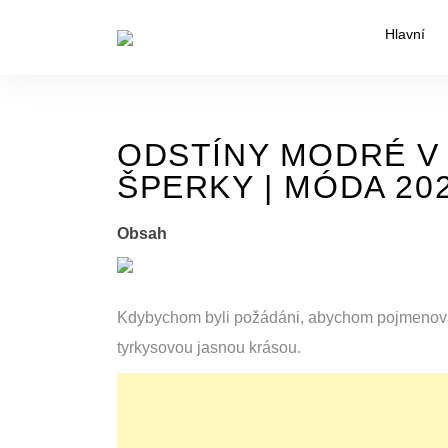
Skip
Hlavní
to
the
content
ODSTÍNY MODRÉ V
ŠPERKY | MÓDA 20
Obsah
Kdybychom byli požádáni, abychom pojmenova
tyrkysovou jasnou krásou.