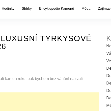
Hodinky
Sbírky
Encyklopedie Kamenů
Móda
Zajímav
 LUXUSNÍ TYRKYSOVÉ
K
26
No
Vá
Ve
De
De
li kámen roku, pak bychom bez váhání nazvali
De
De
De
Me