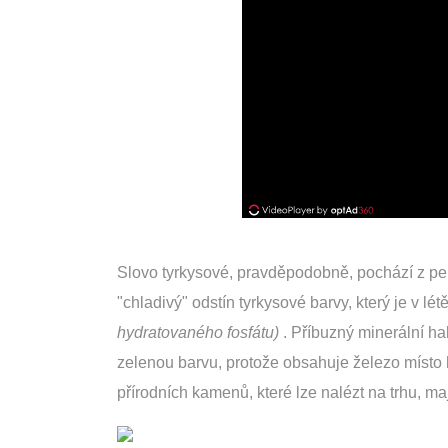
Slovo tyrkysové, pravděpodobně, pochází z per
"chladivý" odstín tyrkysové barvy, který je v l
hydratovaného fosfátu)
. Příbuzný minerální ha
zelenou barvu, protože obsahuje železo místo h
přírodních kamenů, které lze nalézt na trhu, ma