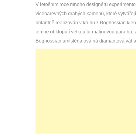
V letošním roce mnoho designérů experimento
vícebarevných drahých kamenů, které vytvářejí 
brilantně realizován v kruhu z Boghossian kle
jemně obklopují velkou turmalínovou paraibu, v
Boghossian umístěna oválná diamantová váha 