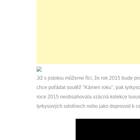
Již s jistotou můžeme říci, že rok 2015 bude p
chce pořádat soutěž "Kámen roku", pak tyrkys
roce 2015 neobsahovala vzácná kolekce luxu
tyrkysových odstínech nebo jako doprovod k ce