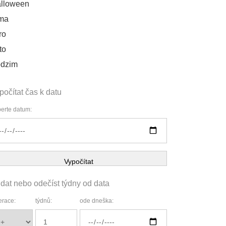
lloween
ma
ro
to
dzim
počítat čas k datu
erte datum:
Vypočítat
idat nebo odečíst týdny od data
race:
týdnů:
ode dneška: