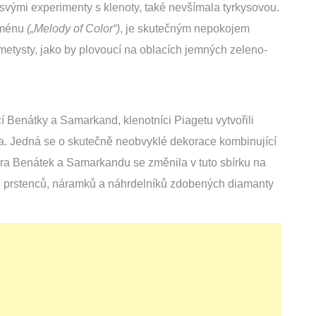
ými experimenty s klenoty, také nevšímala tyrkysovou.
 jménu
(„Melody of Color“)
, je skutečným nepokojem
ametysty, jako by plovoucí na oblacích jemných zeleno-
í Benátky a Samarkand, klenotníci Piagetu vytvořili
sta. Jedná se o skutečně neobvyklé dekorace kombinující
ktura Benátek a Samarkandu se změnila v tuto sbírku na
 prstenců, náramků a náhrdelníků zdobených diamanty