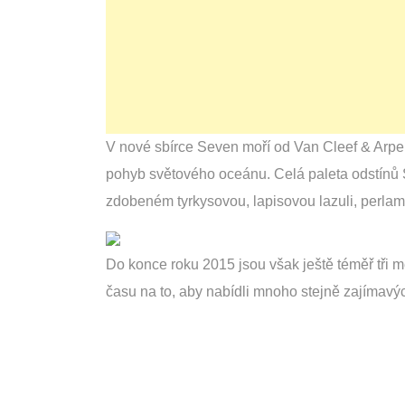
V nové sbírce Seven moří od Van Cleef & Arpe
pohyb světového oceánu. Celá paleta odstínů 
zdobeném tyrkysovou, lapisovou lazuli, perlam
Do konce roku 2015 jsou však ještě téměř tři 
času na to, aby nabídli mnoho stejně zajímavýc