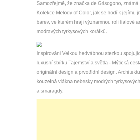
Samozřejmě, že značka de Grisogono, známá sv
Kolekce Melody of Color, jak se hodí k jejímu
barev, ve kterém hrají významnou roli fialové 
modravých tyrkysových korálků.
Inspirováni Velkou hedvábnou stezkou spojujíc
luxusní sbírku Tajemství a světla - Mýtická ce
originální design a prvotřídní design. Archite
kouzelná vlákna nebesky modrých tyrkysových
a smaragdy.