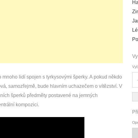
Ha
Zi
Ja
Lé
Po
Vy
Vyb
ro mnoho lidí spojen s tyrkysovými šperky. A pokud někdo
ová, samozřejmě, bude hlavním uchazečem o vítězství. V
sních šperků předměty postavené na jemných
ntrální kompozici.
Př
Ope