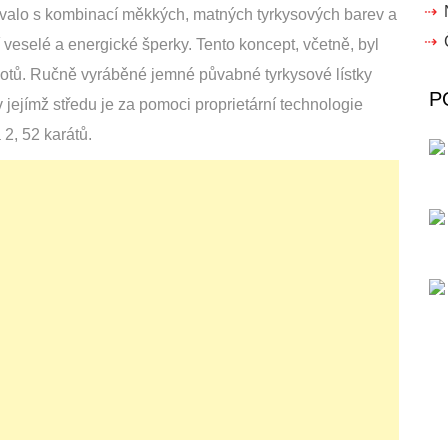
valo s kombinací měkkých, matných tyrkysových barev a
veselé a energické šperky. Tento koncept, včetně, byl
notů. Ručně vyráběné jemné půvabné tyrkysové lístky
P
 jejímž středu je za pomoci proprietární technologie
2, 52 karátů.