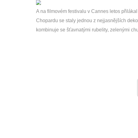
A na filmovém festivalu v Cannes letos přiláka
Chopardu se staly jednou z nejjasnějších deko
kombinuje se šťavnatými rubelity, zelenými ch