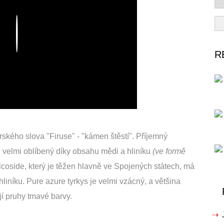
Play
R
ského slova "Firuse" - "kámen štěstí". Příjemný
étě velmi oblíbený díky obsahu mědi a hliníku
(ve formě
lcoside, který je těžen hlavně ve Spojených státech, má
liníku. Pure azure tyrkys je velmi vzácný, a většina
jí pruhy tmavé barvy.