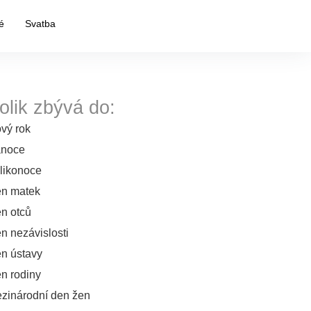
é
Svatba
olik zbývá do:
vý rok
noce
likonoce
n matek
n otců
n nezávislosti
n ústavy
n rodiny
zinárodní den žen