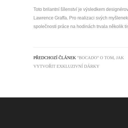
Toto brilantní šílenství je výsledkem designér
Lawrence Graffa. Pro realizaci svých myšlenek
společnosti práce na hodinách trvala několik ti
PŘEDCHOZÍ ČLÁNEK
"BOCADO" O TOM, JAK
VYTVOŘIT EXKLUZIVNÍ DÁRKY