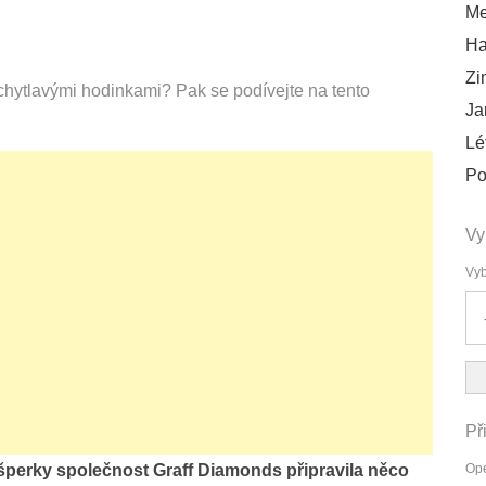
Me
Ha
Zi
 chytlavými hodinkami? Pak se podívejte na tento
Ja
Lé
Po
Vy
Vyb
Př
 šperky společnost Graff Diamonds připravila něco
Ope