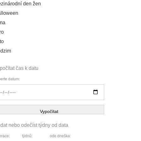
zinárodní den žen
lloween
ma
ro
to
dzim
počítat čas k datu
erte datum:
Vypočítat
idat nebo odečíst týdny od data
race:
týdnů:
ode dneška: