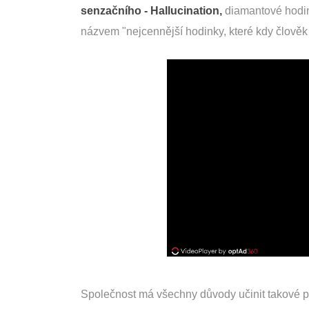
senzačního - Hallucination,
diamantové hodink
názvem "nejcennější hodinky, které kdy člověk v
Společnost má všechny důvody učinit takové pro