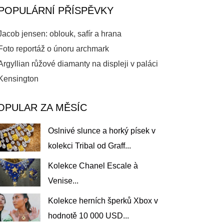
POPULÁRNÍ PŘÍSPĚVKY
Jacob jensen: oblouk, safír a hrana
Foto reportáž o únoru archmark
Argyllian růžové diamanty na displeji v paláci
Kensington
OPULAR ZA MĚSÍC
Oslnivé slunce a horký písek v
kolekci Tribal od Graff...
Kolekce Chanel Escale à
Venise...
Kolekce herních šperků Xbox v
hodnotě 10 000 USD...