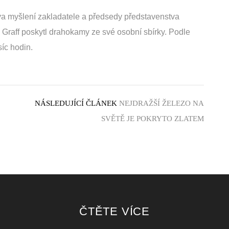
ova myšlení zakladatele a předsedy představenstva
 Graff poskytl drahokamy ze své osobní sbírky. Podle
síc hodin.
NÁSLEDUJÍCÍ ČLÁNEK
NEJDRAŽŠÍ ŽELEZO NA
SVĚTĚ JE POKRYTO ZLATEM
ČTĚTE VÍCE