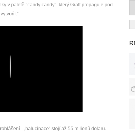
y v paletě "candy candy", který Graff propaguje pod
ytvořil."
R
Play
hlášení - „halucinace“ stojí až 55 milionů dolarů.