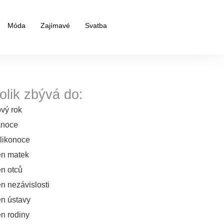
Móda
Zajímavé
Svatba
olik zbývá do:
vý rok
noce
likonoce
n matek
n otců
n nezávislosti
n ústavy
n rodiny