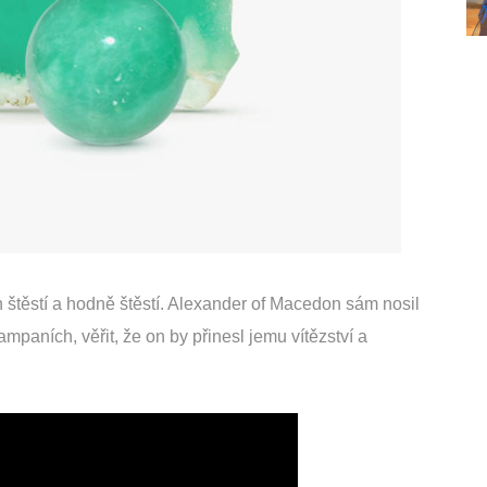
 štěstí a hodně štěstí. Alexander of Macedon sám nosil
aních, věřit, že on by přinesl jemu vítězství a