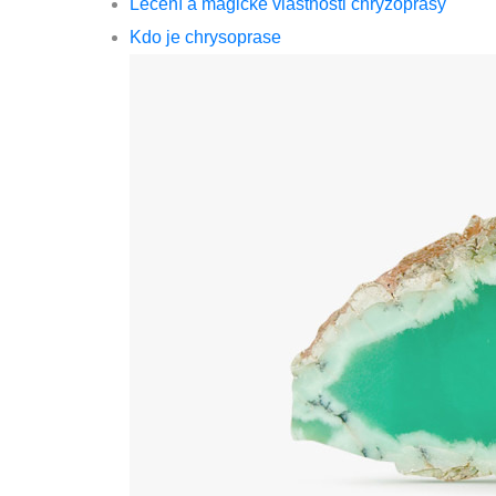
Léčení a magické vlastnosti chryzoprasy
Kdo je chrysoprase