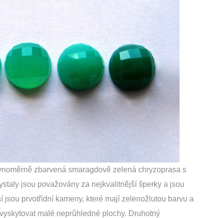
ovnoměrně zbarvená smaragdově zelená chryzoprasa s
ystaly jsou považovány za nejkvalitnější šperky a jsou
í jsou prvotřídní kameny, které mají zelenožlutou barvu a
 vyskytovat malé neprůhledné plochy. Druhotný