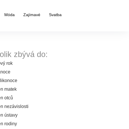
Móda
Zajímavé
Svatba
olik zbývá do:
vý rok
noce
likonoce
n matek
n otců
n nezávislosti
n ústavy
n rodiny