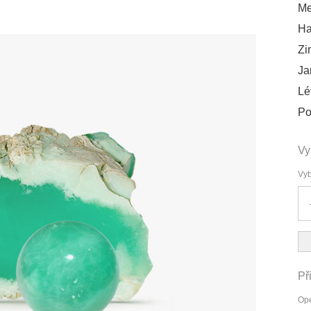
Me
Ha
Zi
Ja
Lé
Po
Vy
Vyb
Př
Ope