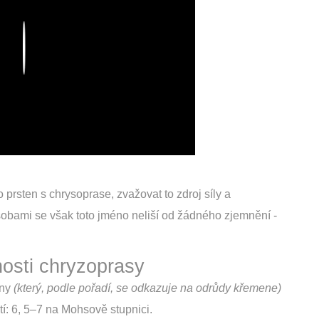
Play
o prsten s chrysoprase, zvažovat to zdroj síly a
obami se však toto jméno neliší od žádného zjemnění -
nosti chryzoprasy
ony
(který, podle pořadí, se odkazuje na odrůdy křemene)
í: 6, 5–7 na Mohsově stupnici.