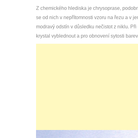
Z chemického hlediska je chrysoprase, podobn
se od nich v nepřítomnosti vzoru na řezu a v j
modravý odstín v důsledku nečistot z niklu. P
krystal vyblednout a pro obnovení sytosti barev