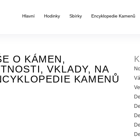
Hlavní
Hodinky
Sbírky
Encyklopedie Kamenů
ŠE O KÁMEN,
K
TNOSTI, VKLADY, NA
No
ENCYKLOPEDIE KAMENŮ
Vá
Ve
De
De
De
De
De