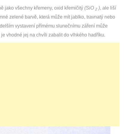
ě jako všechny křemeny, oxid křemičitý
(SiO
)
, ale liší
2
emné zelené barvě, která může mít jablko, travnatý nebo
ři delším vystavení přímému slunečnímu záření může
 je vhodné jej na chvíli zabalit do vlhkého hadříku.