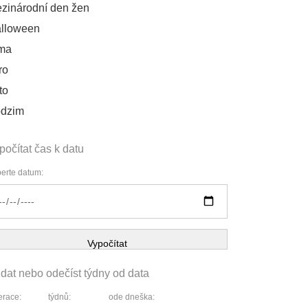
zinárodní den žen
lloween
ma
ro
to
dzim
počítat čas k datu
erte datum:
Vypočítat
idat nebo odečíst týdny od data
race:
týdnů:
ode dneška: