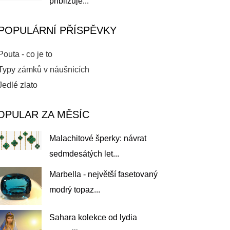
přibližuje...
POPULÁRNÍ PŘÍSPĚVKY
Pouta - co je to
Typy zámků v náušnicích
Jedlé zlato
OPULAR ZA MĚSÍC
Malachitové šperky: návrat
sedmdesátých let...
Marbella - největší fasetovaný
modrý topaz...
Sahara kolekce od lydia