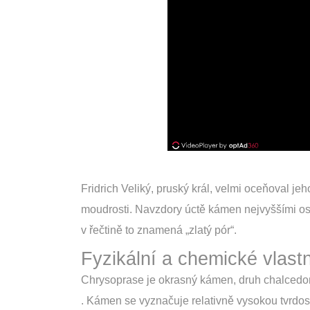
Fridrich Veliký, pruský král, velmi oceňoval jeh
moudrosti. Navzdory úctě kámen nejvyššími os
v řečtině to znamená „zlatý pór“.
Fyzikální a chemické vlast
Chrysoprase je okrasný kámen, druh chalced
. Kámen se vyznačuje relativně vysokou tvrdost