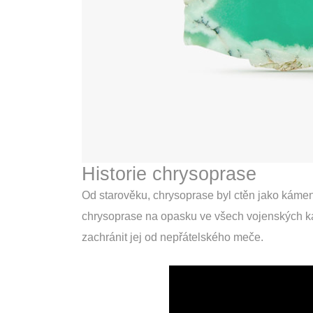
Historie chrysoprase
Od starověku, chrysoprase byl ctěn jako kámen
chrysoprase na opasku ve všech vojenských kamp
zachránit jej od nepřátelského meče.