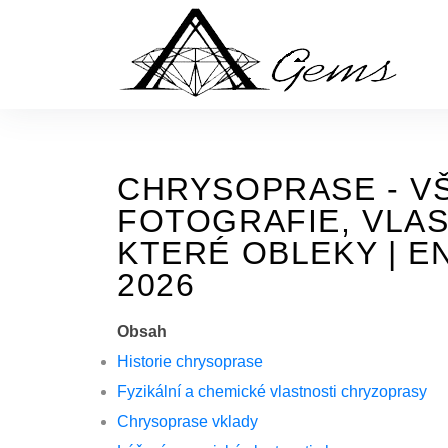
Skip
to
the
content
CHRYSOPRASE - V
FOTOGRAFIE, VLAS
KTERÉ OBLEKY | 
2026
Obsah
Historie chrysoprase
Fyzikální a chemické vlastnosti chryzoprasy
Chrysoprase vklady