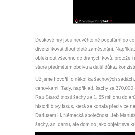
Deskové hry jsou neuvěřitelně populární po cel
diverzifikovat dlouholeté zaměstnání. Napříkla
obléknout všechno do drahých kovů, protože i n
stane předmětem obdivu a další důkaz konzist
Už jsme hovořili o několika šachových sadách,
cenovkami. Tady, například, šachy za 370.000 
Rau Starožitnosti šachy za 1, 65 milionu dolarů
historii bitvy Issus, která se konala před víc
Dariusem III. Německá společnost Lieb Manufa
šachy, ani dámu, ale domino jako objekt své kre