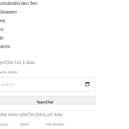
zinárodní den žen
lloween
ma
ro
to
dzim
počítat čas k datu
erte datum:
Vypočítat
idat nebo odečíst týdny od data
race:
týdnů:
ode dneška: