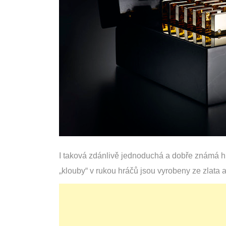
I taková zdánlivě jednoduchá a dobře známá hr
„klouby“ v rukou hráčů jsou vyrobeny ze zlata 