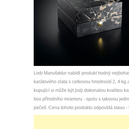
Lieb Manufaktur nabídl produkt hodný nejbohat
karátového zlata s celkovou hmotností 2, 4 kg 
kupující si může být jistý dokonalou kvalitou 
box přírodního mramoru - spolu s takovou jedine
pečetí. Cena tohoto produktu odpovídá stavu - 