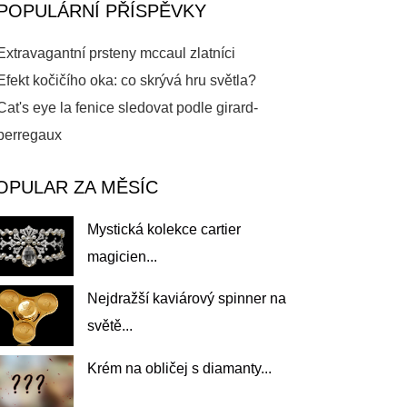
POPULÁRNÍ PŘÍSPĚVKY
Extravagantní prsteny mccaul zlatníci
Efekt kočičího oka: co skrývá hru světla?
Cat's eye la fenice sledovat podle girard-
perregaux
OPULAR ZA MĚSÍC
Mystická kolekce cartier
magicien...
Nejdražší kaviárový spinner na
světě...
Krém na obličej s diamanty...