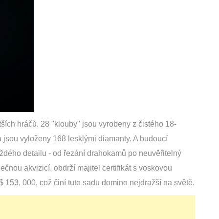
ších hráčů. 28 "klouby" jsou vyrobeny z čistého 18-
a jsou vyloženy 168 lesklými diamanty. A budoucí
každého detailu - od řezání drahokamů po neuvěřitelný
čnou akvizicí, obdrží majitel certifikát s voskovou
$ 153, 000, což činí tuto sadu domino nejdražší na světě.