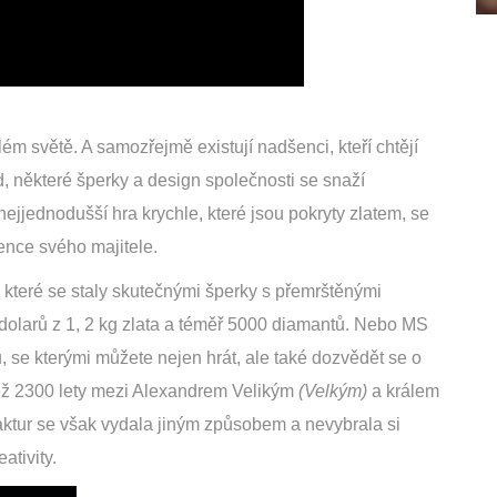
ém světě. A samozřejmě existují nadšenci, kteří chtějí
d, některé šperky a design společnosti se snaží
ejjednodušší hra krychle, které jsou pokryty zlatem, se
ence svého majitele.
 které se staly skutečnými šperky s přemrštěnými
dolarů z 1, 2 kg zlata a téměř 5000 diamantů. Nebo MS
, se kterými můžete nejen hrát, ale také dozvědět se o
e než 2300 lety mezi Alexandrem Velikým
(Velkým)
a králem
ktur se však vydala jiným způsobem a nevybrala si
ativity.