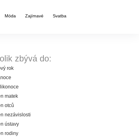
Móda
Zajímavé
Svatba
olik zbývá do:
vý rok
noce
likonoce
n matek
n otců
n nezávislosti
n ústavy
n rodiny