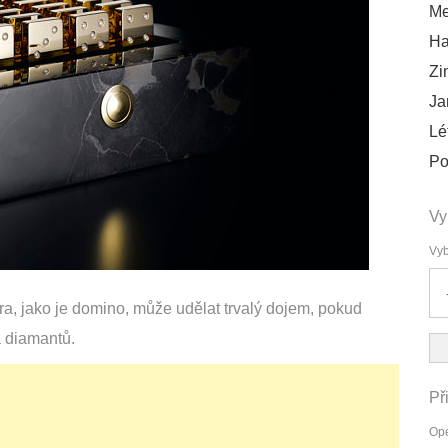
Me
Ha
Zi
Ja
Lé
Po
Vy
Vyb
a, jako je domino, může udělat trvalý dojem, pokud
a diamantů.
Př
Ope