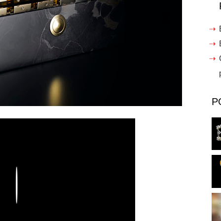
P
Play