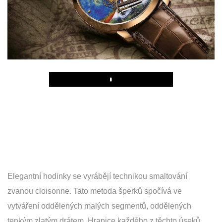
Play
Elegantní hodinky se vyrábějí technikou smaltování
zvanou cloisonne. Tato metoda šperků spočívá ve
vytváření oddělených malých segmentů, oddělených
tenkým zlatým drátem. Hranice každého z těchto úseků