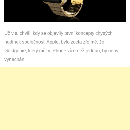
Už v tu chvíli, kdy se objevily první koncepty chytrých
hodinek společnosti Apple, bylo zcela zřejmé, že
Goldgenie, který měl v iPhone více než jednou, by nebyl
vynechán.