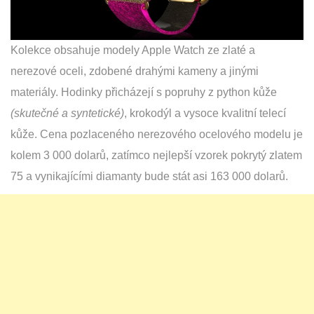
Kolekce obsahuje modely Apple Watch ze zlaté a
nerezové oceli, zdobené drahými kameny a jinými
materiály. Hodinky přicházejí s popruhy z python kůže
(skutečné a syntetické)
, krokodýl a vysoce kvalitní telecí
kůže. Cena pozlaceného nerezového ocelového modelu je
kolem 3 000 dolarů, zatímco nejlepší vzorek pokrytý zlatem
75 a vynikajícími diamanty bude stát asi 163 000 dolarů.