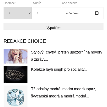
Operace:
týdnů:
ode dneška:
Vypočítat
REDAKCE CHOICE
Stylový "chytrý" prsten upozorní na hovory
a zprávy...
Kolekce layh singh pro sociality...
Tři odstíny modré: modrá modrá topaz,
švýcarská modrá a modrá modrá...