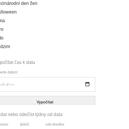
zinárodní den žen
lloween
ma
ro
to
dzim
počítat čas k datu
erte datum:
Vypočítat
idat nebo odečíst týdny od data
race:
týdnů:
ode dneška: