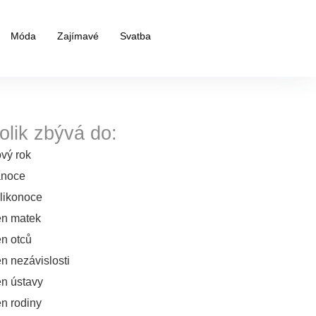
Móda
Zajímavé
Svatba
olik zbývá do:
vý rok
noce
likonoce
n matek
n otců
n nezávislosti
n ústavy
n rodiny