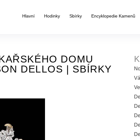
Hlavní
Hodinky
Sbírky
Encyklopedie Kamenů
RKAŘSKÉHO DOMU
K
SON DELLOS | SBÍRKY
No
Vá
Ve
De
De
De
De
De