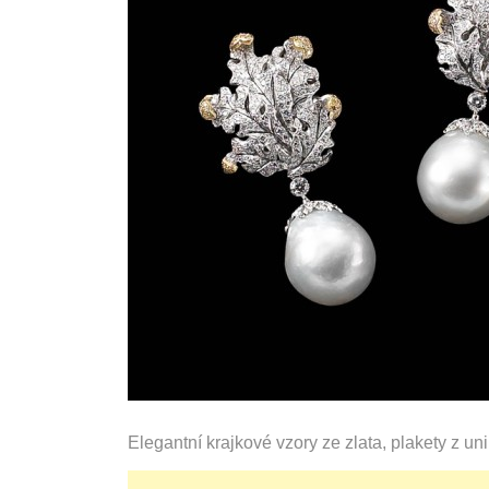
Elegantní krajkové vzory ze zlata, plakety z u