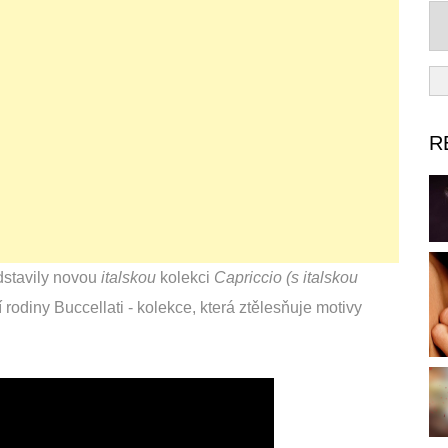
R
dstavily novou
italskou
kolekci
Capriccio
(s italskou
 rodiny Buccellati - kolekce, která ztělesňuje motivy