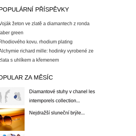
POPULÁRNÍ PŘÍSPĚVKY
Voják žeton ve zlatě a diamantech z ronda
faber green
Rhodiového kovu. rhodium plating
Alchymie richard mille: hodinky vyrobené ze
zlata s uhlíkem a křemenem
OPULAR ZA MĚSÍC
Diamantové stuhy v chanel les
intemporels collection...
Nejdražší sluneční brýle...