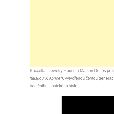
Buccellati Jewelry House a Maison Dellos pře
italskou „Caprice“)
, vytvořenou čtvrtou generací
tradičního klasického stylu.