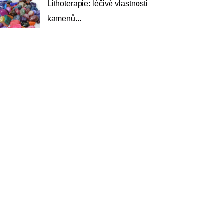
Lithoterapie: léčivé vlastnosti
kamenů...