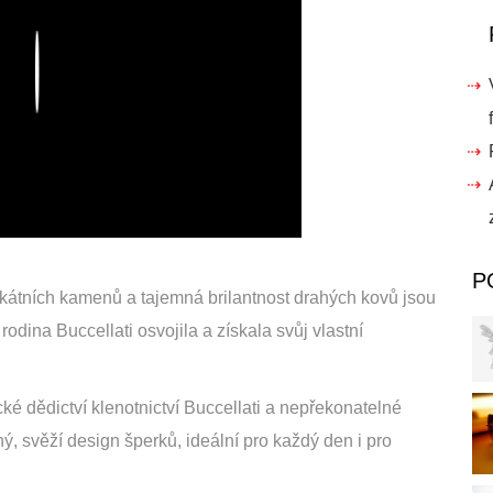
Play
P
nikátních kamenů a tajemná brilantnost drahých kovů jsou
rodina Buccellati osvojila a získala svůj vlastní
ké dědictví klenotnictví Buccellati a nepřekonatelné
ý, svěží design šperků, ideální pro každý den i pro