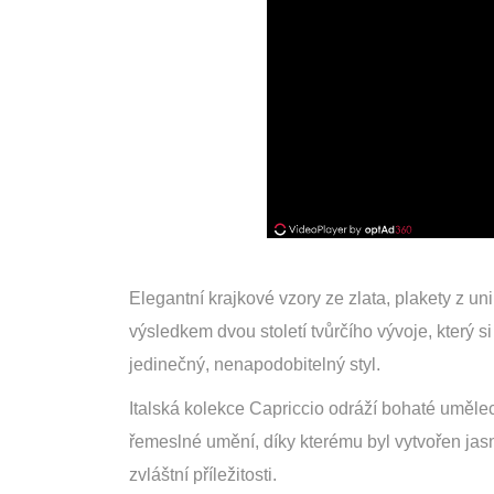
Elegantní krajkové vzory ze zlata, plakety z u
výsledkem dvou století tvůrčího vývoje, který si 
jedinečný, nenapodobitelný styl.
Italská kolekce Capriccio odráží bohaté umělec
řemeslné umění, díky kterému byl vytvořen jasn
zvláštní příležitosti.