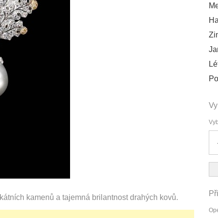
Me
Ha
Zi
Ja
Lé
Po
Vy
Vyb
Př
nikátních kamenů a tajemná brilantnost drahých kovů.
Ope