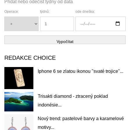
Přidat nebo odečíst týdny od data
Operace:
týdnů:
ode dneška:
Vypočítat
REDAKCE CHOICE
Iphone 6 se zlatou ikonou "svaté trojice"...
Trisakti diamond - ztracený poklad
indonésie...
Nový trend: pastelové barvy a karamelové
motivy...