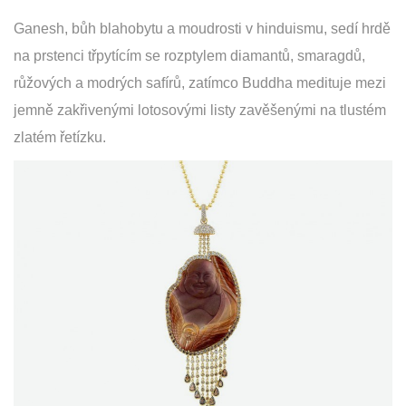
Ganesh, bůh blahobytu a moudrosti v hinduismu, sedí hrdě
na prstenci třpytícím se rozptylem diamantů, smaragdů,
růžových a modrých safírů, zatímco Buddha medituje mezi
jemně zakřivenými lotosovými listy zavěšenými na tlustém
zlatém řetízku.