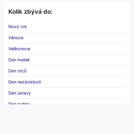
Kolik zbývá do:
Nový rok
Vánoce
Velikonoce
Den matek
Den otců
Den nezávislosti
Den ústavy
Den rodiny
Mezinárodní den žen
Halloween