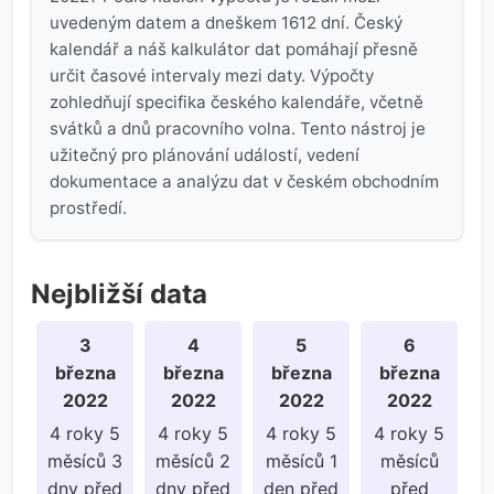
uvedeným datem a dneškem 1612 dní. Český
kalendář a náš kalkulátor dat pomáhají přesně
určit časové intervaly mezi daty. Výpočty
zohledňují specifika českého kalendáře, včetně
svátků a dnů pracovního volna. Tento nástroj je
užitečný pro plánování událostí, vedení
dokumentace a analýzu dat v českém obchodním
prostředí.
Nejbližší data
3
4
5
6
března
března
března
března
2022
2022
2022
2022
4 roky 5
4 roky 5
4 roky 5
4 roky 5
měsíců 3
měsíců 2
měsíců 1
měsíců
dny před
dny před
den před
před