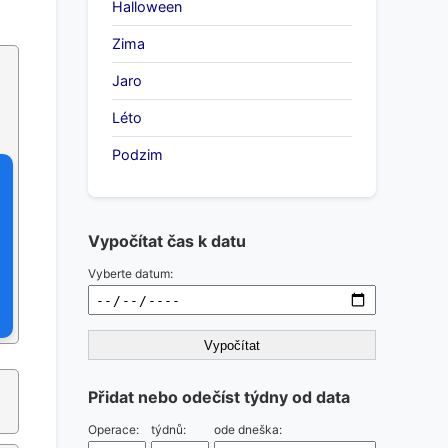
Halloween
Zima
Jaro
Léto
Podzim
Vypočítat čas k datu
Vyberte datum:
Vypočítat
Přidat nebo odečíst týdny od data
Operace:
týdnů:
ode dneška: