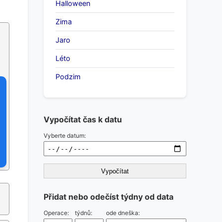
Halloween
Zima
Jaro
Léto
Podzim
Vypočítat čas k datu
Vyberte datum:
Vypočítat
Přidat nebo odečíst týdny od data
Operace:
týdnů:
ode dneška: