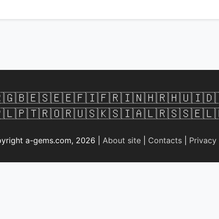

🇬🇧
🇪🇸
🇪🇪
🇫🇮
🇫🇷
🇮🇳
🇭🇷
🇭🇺
🇮🇩
🇱
🇵🇹
🇷🇴
🇷🇺
🇸🇰
🇸🇮
🇦🇱
🇷🇸
🇸🇪
🇱
yright a-gems.com, 2026 |
About site
|
Contacts
|
Privacy 