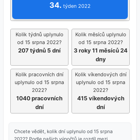
34.
týden 2022
Kolik týdnů uplynulo
Kolik měsíců uplynulo
od 15 srpna 2022?
od 15 srpna 2022?
207 týdnů 5 dní
3 roky 11 měsíců 24
dny
Kolik pracovních dní
Kolik víkendových dní
uplynulo od 15 srpna
uplynulo od 15 srpna
2022?
2022?
1040 pracovních
415 víkendových
dní
dní
Chcete vědět, kolik dní uplynulo od 15 srpna
2022? Podle našich výpočtů je rozdíl mezi