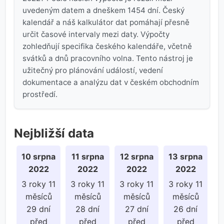
uvedeným datem a dneškem 1454 dní. Český
kalendář a náš kalkulátor dat pomáhají přesně
určit časové intervaly mezi daty. Výpočty
zohledňují specifika českého kalendáře, včetně
svátků a dnů pracovního volna. Tento nástroj je
užitečný pro plánování událostí, vedení
dokumentace a analýzu dat v českém obchodním
prostředí.
Nejbližší data
10 srpna
11 srpna
12 srpna
13 srpna
2022
2022
2022
2022
3 roky 11
3 roky 11
3 roky 11
3 roky 11
měsíců
měsíců
měsíců
měsíců
29 dní
28 dní
27 dní
26 dní
před
před
před
před