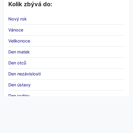
Kolik zbývá do:
Nový rok
Vánoce
Velikonoce
Den matek
Den otců
Den nezávislosti
Den ústavy
Den rodiny
Mezinárodní den žen
Halloween
Zima