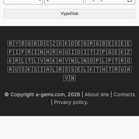
Vypočítat
🇧🇾
🇧🇬
🇧🇩
🇨🇿
🇩🇰
🇩🇪
🇬🇷
🇬🇧
🇪🇸
🇪🇪
🇫🇮
🇫🇷
🇮🇳
🇭🇷
🇭🇺
🇮🇩
🇮🇹
🇯🇵
🇬🇪
🇰🇿
🇰🇷
🇱🇹
🇱🇻
🇲🇰
🇲🇾
🇳🇱
🇳🇴
🇵🇱
🇵🇹
🇷🇴
🇷🇺
🇸🇰
🇸🇮
🇦🇱
🇷🇸
🇸🇪
🇱🇰
🇹🇭
🇹🇷
🇺🇦
🇻🇳
© Copyright a-gems.com, 2026 |
About site
|
Contacts
|
Privacy policy
.