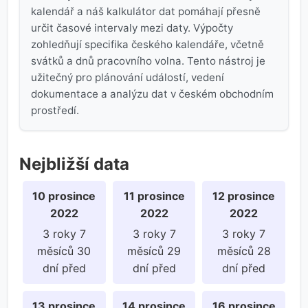
kalendář a náš kalkulátor dat pomáhají přesně
určit časové intervaly mezi daty. Výpočty
zohledňují specifika českého kalendáře, včetně
svátků a dnů pracovního volna. Tento nástroj je
užitečný pro plánování událostí, vedení
dokumentace a analýzu dat v českém obchodním
prostředí.
Nejbližší data
10 prosince
11 prosince
12 prosince
2022
2022
2022
3 roky 7
3 roky 7
3 roky 7
měsíců 30
měsíců 29
měsíců 28
dní před
dní před
dní před
13 prosince
14 prosince
16 prosince