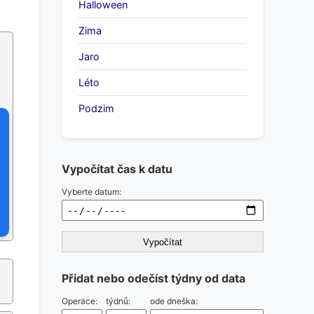
Halloween
Zima
Jaro
Léto
Podzim
Vypočítat čas k datu
Vyberte datum:
Vypočítat
Přidat nebo odečíst týdny od data
Operace:
týdnů:
ode dneška: