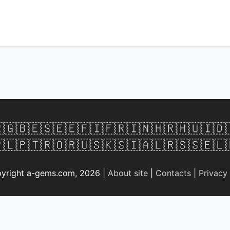

🇬🇧
🇪🇸
🇪🇪
🇫🇮
🇫🇷
🇮🇳
🇭🇷
🇭🇺
🇮🇩
🇱
🇵🇹
🇷🇴
🇷🇺
🇸🇰
🇸🇮
🇦🇱
🇷🇸
🇸🇪
🇱
yright a-gems.com, 2026 |
About site
|
Contacts
|
Privacy 