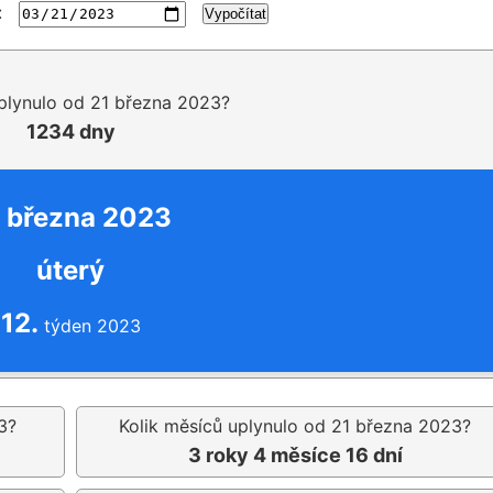
:
Vypočítat
uplynulo od 21 března 2023?
1234 dny
 března 2023
úterý
12.
týden 2023
3?
Kolik měsíců uplynulo od 21 března 2023?
3 roky 4 měsíce 16 dní