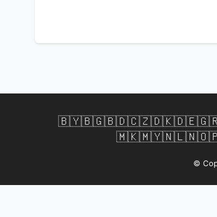
🇧🇾
🇧🇬
🇧🇩
🇨🇿
🇩🇰
🇩🇪
🇬
🇲🇰
🇲🇾
🇳🇱
🇳🇴

© Cop