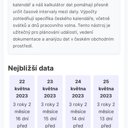
kalendář a náš kalkulátor dat pomáhají přesně
určit časové intervaly mezi daty. Výpočty
zohledňují specifika českého kalendáře, včetně
svátků a dnů pracovního volna. Tento nástroj je
užitečný pro plánování událostí, vedení
dokumentace a analýzu dat v českém obchodním
prostředí.
Nejbližší data
22
23
24
25
května
května
května
května
2023
2023
2023
2023
3 roky 2
3 roky 2
3 roky 2
3 roky 2
měsíce
měsíce
měsíce
měsíce
16 dní
15 dní
14 dní
13 dní
před
před
před
před