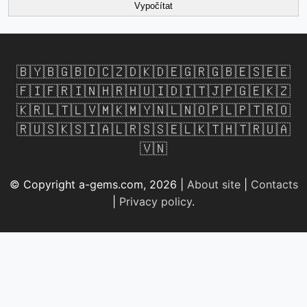
Vypočítat
🇧🇾
🇧🇬
🇧🇩
🇨🇿
🇩🇰
🇩🇪
🇬🇷
🇬🇧
🇪🇸
🇪🇪
🇫🇮
🇫🇷
🇮🇳
🇭🇷
🇭🇺
🇮🇩
🇮🇹
🇯🇵
🇬🇪
🇰🇿
🇰🇷
🇱🇹
🇱🇻
🇲🇰
🇲🇾
🇳🇱
🇳🇴
🇵🇱
🇵🇹
🇷🇴
🇷🇺
🇸🇰
🇸🇮
🇦🇱
🇷🇸
🇸🇪
🇱🇰
🇹🇭
🇹🇷
🇺🇦
🇻🇳
© Copyright a-gems.com, 2026 |
About site
|
Contacts
|
Privacy policy
.