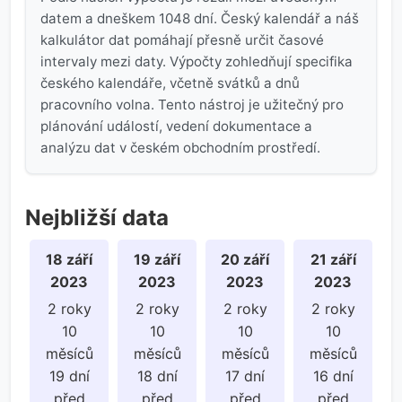
datem a dneškem 1048 dní. Český kalendář a náš
kalkulátor dat pomáhají přesně určit časové
intervaly mezi daty. Výpočty zohledňují specifika
českého kalendáře, včetně svátků a dnů
pracovního volna. Tento nástroj je užitečný pro
plánování událostí, vedení dokumentace a
analýzu dat v českém obchodním prostředí.
Nejbližší data
18 září
19 září
20 září
21 září
2023
2023
2023
2023
2 roky
2 roky
2 roky
2 roky
10
10
10
10
měsíců
měsíců
měsíců
měsíců
19 dní
18 dní
17 dní
16 dní
před
před
před
před