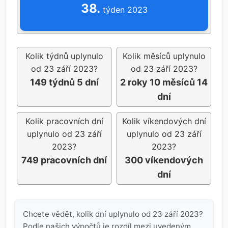
38.
týden 2023
Kolik týdnů uplynulo
Kolik měsíců uplynulo
od 23 září 2023?
od 23 září 2023?
149 týdnů 5 dní
2 roky 10 měsíců 14
dní
Kolik pracovních dní
Kolik víkendových dní
uplynulo od 23 září
uplynulo od 23 září
2023?
2023?
749 pracovních dní
300 víkendových
dní
Chcete vědět, kolik dní uplynulo od 23 září 2023?
Podle našich výpočtů je rozdíl mezi uvedeným