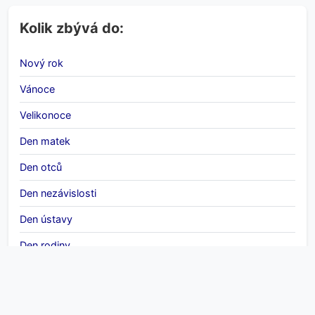
Kolik zbývá do:
Nový rok
Vánoce
Velikonoce
Den matek
Den otců
Den nezávislosti
Den ústavy
Den rodiny
Mezinárodní den žen
Halloween