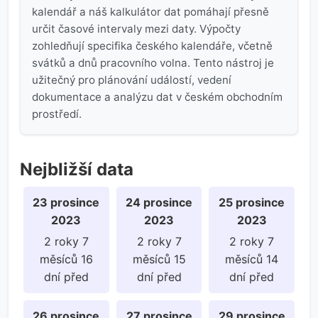
kalendář a náš kalkulátor dat pomáhají přesně
určit časové intervaly mezi daty. Výpočty
zohledňují specifika českého kalendáře, včetně
svátků a dnů pracovního volna. Tento nástroj je
užitečný pro plánování událostí, vedení
dokumentace a analýzu dat v českém obchodním
prostředí.
Nejbližší data
23 prosince
24 prosince
25 prosince
2023
2023
2023
2 roky 7
2 roky 7
2 roky 7
měsíců 16
měsíců 15
měsíců 14
dní před
dní před
dní před
26 prosince
27 prosince
29 prosince