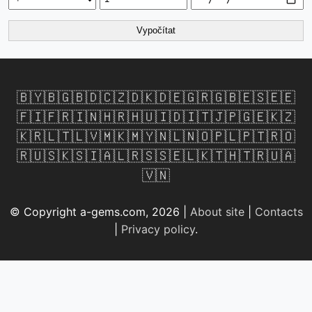
Vypočítat
🇧🇾
🇧🇬
🇧🇩
🇨🇿
🇩🇰
🇩🇪
🇬🇷
🇬🇧
🇪🇸
🇪🇪
🇫🇮
🇫🇷
🇮🇳
🇭🇷
🇭🇺
🇮🇩
🇮🇹
🇯🇵
🇬🇪
🇰🇿
🇰🇷
🇱🇹
🇱🇻
🇲🇰
🇲🇾
🇳🇱
🇳🇴
🇵🇱
🇵🇹
🇷🇴
🇷🇺
🇸🇰
🇸🇮
🇦🇱
🇷🇸
🇸🇪
🇱🇰
🇹🇭
🇹🇷
🇺🇦
🇻🇳
© Copyright a-gems.com, 2026 |
About site
|
Contacts
|
Privacy policy
.