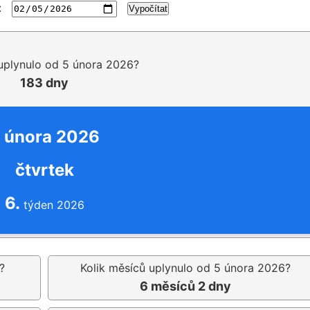
:
Vypočítat
 uplynulo od 5 února 2026?
183 dny
 února 2026
čtvrtek
6.
týden 2026
?
Kolik měsíců uplynulo od 5 února 2026?
6 měsíců 2 dny