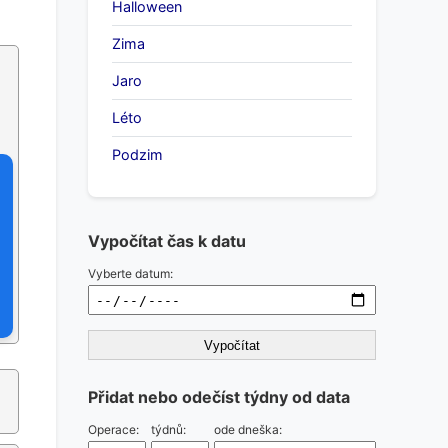
Halloween
Zima
Jaro
Léto
Podzim
Vypočítat čas k datu
Vyberte datum:
Vypočítat
Přidat nebo odečíst týdny od data
Operace:
týdnů:
ode dneška: