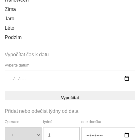
Zima
Jaro
Léto
Podzim
Vypočítat čas k datu
Vyberte datum:
Vypočítat
Přidat nebo odečíst týdny od data
Operace:
týdnů:
ode dneška: