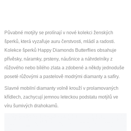
Půvabné motýly se prolínají v nové kolekci ženských
šperků, která vyzařuje auru čerstvosti, mládí a radosti.
Kolekce šperků Happy Diamonds Butterflies obsahuje
přívěsky, náramky, prsteny, náušnice a náhrdelníky z
růžového nebo bílého zlata a zdobené a někdy jednoduše
poseté růžovými a pastelově modrými diamanty a safíry.
Slavné mobilní diamanty volně krouží v prolamovaných
křídlech, zachycují jemnou leteckou podstatu motýlů ve
víru šumivých drahokamů.