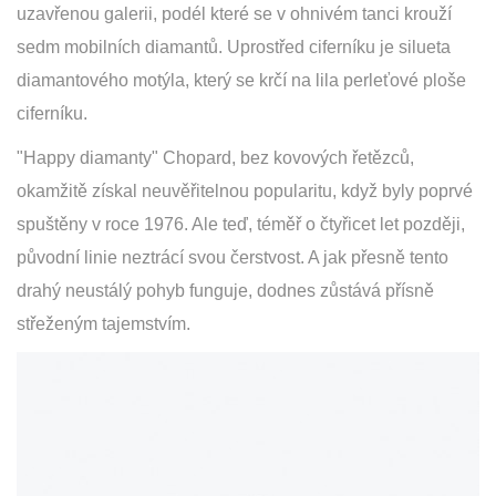
uzavřenou galerii, podél které se v ohnivém tanci krouží
sedm mobilních diamantů. Uprostřed ciferníku je silueta
diamantového motýla, který se krčí na lila perleťové ploše
ciferníku.
"Happy diamanty" Chopard, bez kovových řetězců,
okamžitě získal neuvěřitelnou popularitu, když byly poprvé
spuštěny v roce 1976. Ale teď, téměř o čtyřicet let později,
původní linie neztrácí svou čerstvost. A jak přesně tento
drahý neustálý pohyb funguje, dodnes zůstává přísně
střeženým tajemstvím.