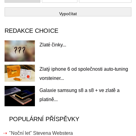
Vypočítat
REDAKCE CHOICE
Zlaté činky...
Zlatý iphone 6 od společnosti auto-tuning
vorsteiner...
Galaxie samsung s8 a s8 + ve zlatě a
platině...
POPULÁRNÍ PŘÍSPĚVKY
"Noční let" Stevena Webstera