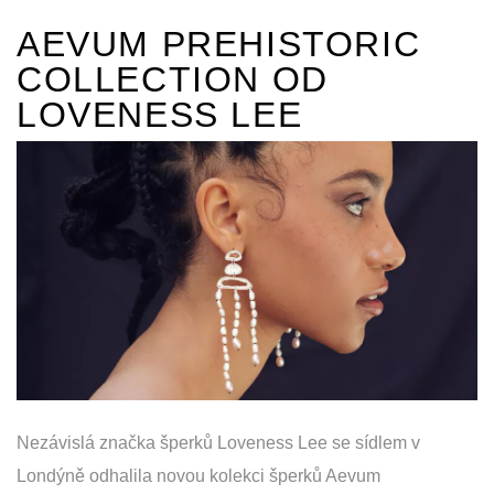
AEVUM PREHISTORIC
COLLECTION OD
LOVENESS LEE
Nezávislá značka šperků Loveness Lee se sídlem v
Londýně odhalila novou kolekci šperků Aevum