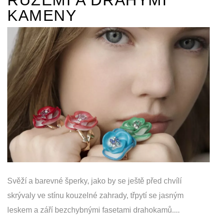
RŮŽEMI A DRAHÝMI
KAMENY
Svěží a barevné šperky, jako by se ještě před chvílí
skrývaly ve stínu kouzelné zahrady, třpytí se jasným
leskem a září bezchybnými fasetami drahokamů....