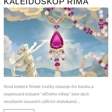
KALEIDOSKOP ŘÍMA
Nová kolekce římské značky oslavuje éru baroka a
inspirovaná krásami "věčného města" bere dech
množstvím luxusních zářících drahokamů....