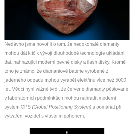
Nedávno jsme hovořili o tom, že nedokonalé diamanty
mohou dát klíč k vývoji dlouhodobé technologie ukládání
dat, nahrazující moderní pevné disky a flash disky. Kromě
toho je známo, že diamantové baterie vyrobené z
jaderného odpadu mohou vyrábět elektřinu více než 5000
let. Vědci nyní vážně tvrdí, že červené diamanty pěstované
v laboratorních podmínkách mohou nahradit moderní
systém GPS
(Global Positioning System)
a pomáhat při
vytváření vozidel s vlastním pohonem.