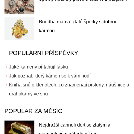
Buddha mama: zlaté šperky s dobrou
karmou...
POPULÁRNÍ PŘÍSPĚVKY
Jaké kameny přitahují lásku
Jak poznat, který kámen se k vám hodí
Kniha snů o klenotech: co znamenají prsteny, náušnice a
drahokamy ve snu
POPULAR ZA MĚSÍC
Nejdražší cannoli dort se zlatým a
diamantovým náhrdelníkem...