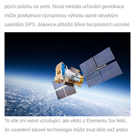
jejich polohu na zemi. Nová metoda určování geolokace
může poskytnout významnou výhodu oproti obvyklým
satelitům GPS, dokonce přiblížit šíření bezpilotních vozidel.
To vše zní velmi vzrušující, ale vědci z Elementu Six řekli,
že zavedení takové technologie může trvat déle než jedno