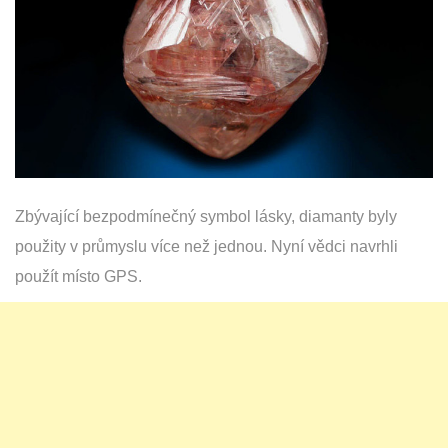
Zbývající bezpodmínečný symbol lásky, diamanty byly
použity v průmyslu více než jednou. Nyní vědci navrhli
použít místo GPS.