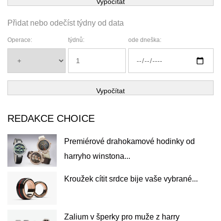
Vypočítat
Přidat nebo odečíst týdny od data
Operace:
týdnů:
ode dneška:
Vypočítat
REDAKCE CHOICE
Premiérové ​​drahokamové hodinky od
harryho winstona...
Kroužek cítit srdce bije vaše vybrané...
Zalium v ​​šperky pro muže z harry