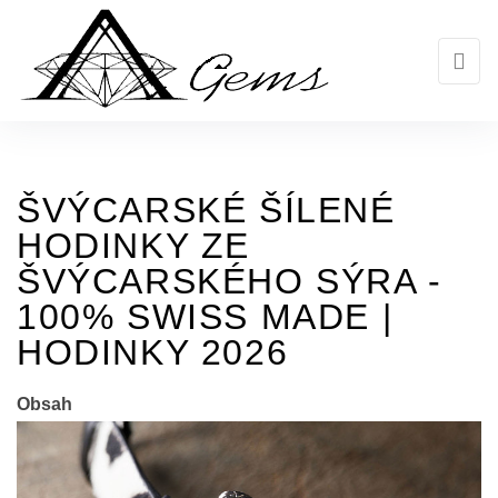
Skip
to
the
content
ŠVÝCARSKÉ ŠÍLENÉ
HODINKY ZE
ŠVÝCARSKÉHO SÝRA -
100% SWISS MADE |
HODINKY 2026
Obsah