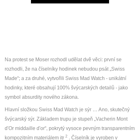
Play
Na protest se Moser rozhodl udělat dvě věci: první se
rozhodli, že na číselníky hodinek nebudou psát „Swiss
Made“; a za druhé, vytvořili Swiss Mad Watch - unikátní
hodinky, které obsahují 100% švýcarských detailů - jako
symbol absurdity nového zákona.
Hlavní složkou Swiss Mad Watch je sýr … Ano, skutečný
švýcarský sýr. Základem trupu je stupeň „Vacherin Mont
d'Or middaille d'or“, pokrytý vysoce pevným transparentním
2
kompozitním materiálem itr
. Číselník je vyroben v