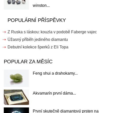
winston...
POPULÁRNÍ PŘÍSPĚVKY
Z Ruska s láskou: kouzla v podobě Faberge vajec
Úžasný příběh jediného diamantu
Debutní kolekce šperků z Eli Topa
POPULAR ZA MĚSÍC
Feng shui a drahokamy...
Akvamarín první dáma...
První skutečně diamantový prsten na