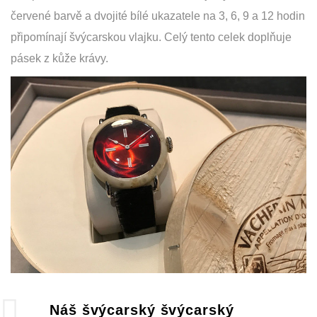
červené barvě a dvojité bílé ukazatele na 3, 6, 9 a 12 hodin
připomínají švýcarskou vlajku. Celý tento celek doplňuje
pásek z kůže krávy.
Náš švýcarský švýcarský