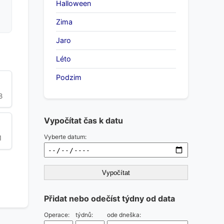
Halloween
Zima
Jaro
Léto
Podzim
8
Vypočítat čas k datu
Vyberte datum:
1
Vypočítat
Přidat nebo odečíst týdny od data
Operace:
týdnů:
ode dneška: