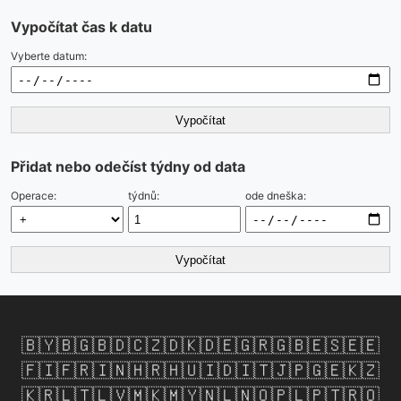
Vypočítat čas k datu
Vyberte datum:
Vypočítat
Přidat nebo odečíst týdny od data
Operace:
týdnů:
ode dneška:
Vypočítat
🇧🇾
🇧🇬
🇧🇩
🇨🇿
🇩🇰
🇩🇪
🇬🇷
🇬🇧
🇪🇸
🇪🇪
🇫🇮
🇫🇷
🇮🇳
🇭🇷
🇭🇺
🇮🇩
🇮🇹
🇯🇵
🇬🇪
🇰🇿
🇰🇷
🇱🇹
🇱🇻
🇲🇰
🇲🇾
🇳🇱
🇳🇴
🇵🇱
🇵🇹
🇷🇴