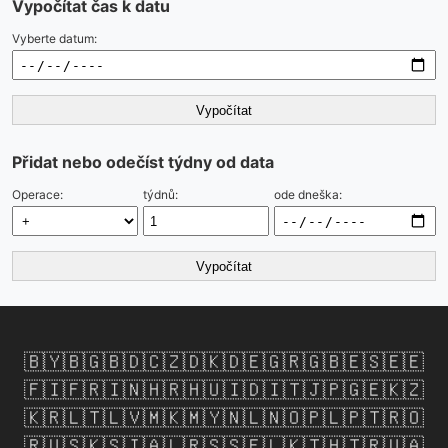
Vypočítat čas k datu
Vyberte datum:
Vypočítat
Přidat nebo odečíst týdny od data
Operace:
týdnů:
ode dneška:
Vypočítat
🇧🇾
🇧🇬
🇧🇩
🇨🇿
🇩🇰
🇩🇪
🇬🇷
🇬🇧
🇪🇸
🇪🇪
🇫🇮
🇫🇷
🇮🇳
🇭🇷
🇭🇺
🇮🇩
🇮🇹
🇯🇵
🇬🇪
🇰🇿
🇰🇷
🇱🇹
🇱🇻
🇲🇰
🇲🇾
🇳🇱
🇳🇴
🇵🇱
🇵🇹
🇷🇴
🇷🇺
🇸🇰
🇸🇮
🇦🇱
🇷🇸
🇸🇪
🇱🇰
🇹🇭
🇹🇷
🇺🇦