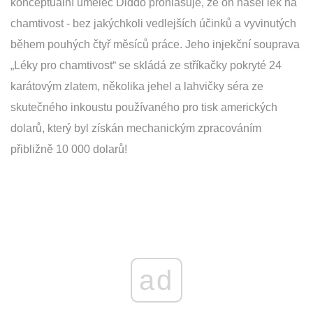
konceptuální umělec Diddo prohlašuje, že on našel lék na
chamtivost - bez jakýchkoli vedlejších účinků a vyvinutých
během pouhých čtyř měsíců práce. Jeho injekční souprava
„Léky pro chamtivost“ se skládá ze stříkačky pokryté 24
karátovým zlatem, několika jehel a lahvičky séra ze
skutečného inkoustu používaného pro tisk amerických
dolarů, který byl získán mechanickým zpracováním
přibližně 10 000 dolarů!
ad