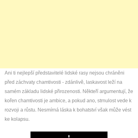
Ani ti nejlepší představitelé lidské rasy nejsou chráněni
před záchvaty chamtivosti - zdánlivě, laskavost leží na
samém základu lidské přirozenosti. Někteří argumentují, že
kořen chamtivosti je ambice, a pokud ano, strnulost vede k
rozvoji a růstu. Nesmírná láska k bohatství však může vést
ke kolapsu.