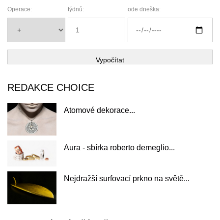
Operace:
týdnů:
ode dneška:
Vypočítat
REDAKCE CHOICE
Atomové dekorace...
Aura - sbírka roberto demeglio...
Nejdražší surfovací prkno na světě...