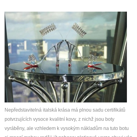
Nepředstavitelná italská krása má plnou sadu certifikátů
potvrzujících vysoce kvalitní kovy, z nichž jsou boty
vyráběny, ale vzhledem k vysokým nákladům na tuto botu