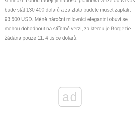
si mnozí mohou raději jít naboso: platinová verze obuvi vás
bude stát 130 400 dolarů a za zlato budete muset zaplatit
93 500 USD. Méně nároční milovníci elegantní obuvi se
mohou dohodnout na stříbrné verzi, za kterou je Borgezie
žádána pouze 11, 4 tisíce dolarů.
ad