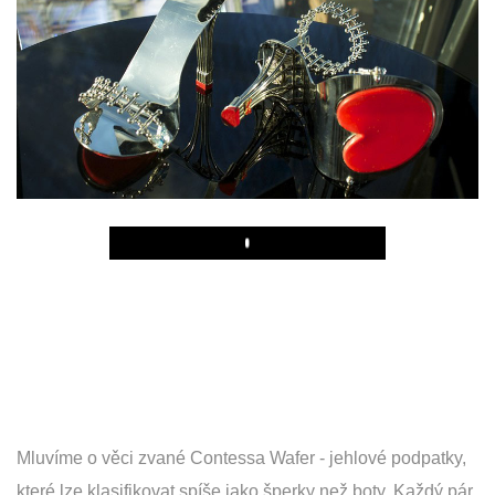
Play
Mluvíme o věci zvané Contessa Wafer - jehlové podpatky,
které lze klasifikovat spíše jako šperky než boty. Každý pár