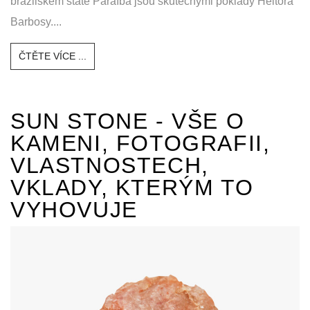
brazilském státě Paraíba jsou skutečnými poklady Heitora
Barbosy....
ČTĚTE VÍCE ...
SUN STONE - VŠE O
KAMENI, FOTOGRAFII,
VLASTNOSTECH,
VKLADY, KTERÝM TO
VYHOVUJE