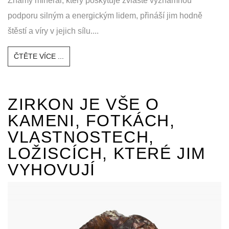
Známý minerál, který poskytuje zvláště významnou
podporu silným a energickým lidem, přináší jim hodně
štěstí a víry v jejich sílu....
ČTĚTE VÍCE ...
ZIRKON JE VŠE O
KAMENI, FOTKÁCH,
VLASTNOSTECH,
LOŽISCÍCH, KTERÉ JIM
VYHOVUJÍ