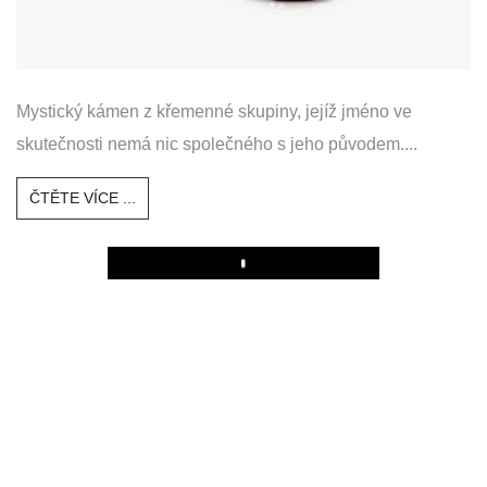
Mystický kámen z křemenné skupiny, jejíž jméno ve
skutečnosti nemá nic společného s jeho původem....
ČTĚTE VÍCE ...
Play