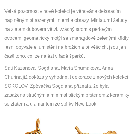
Velká pozornost v nové kolekci je věnována dekoracím
naplněným přirozenými liniemi a obrazy. Miniaturní žaludy
na zlatém dubovém větvi, vzácný strom s perlovým
ovocem, geometrický motýl se smaragdově zelenými křídly,
lesní obyvatelé, umístěni na brožích a přívěšcích, jsou jen
částí toho, co lze nalézt v řadě šperků.
Sati Kazanova, Sogdiana, Maria Shumakova, Anna
Churina již dokázaly vyhodnotit dekorace z nových kolekcí
SOKOLOV. Zpěvačka Sogdiana přiznala, že byla
zasažena stručným a minimalistickým prstenem z keramiky
se zlatem a diamantem ze sbírky New Look.