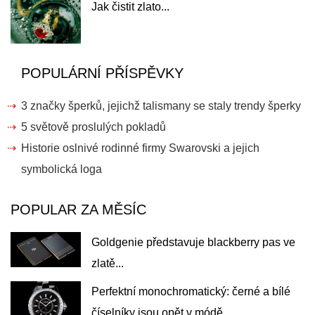
Jak čistit zlato...
POPULÁRNÍ PŘÍSPĚVKY
3 značky šperků, jejichž talismany se staly trendy šperky
5 světově proslulých pokladů
Historie oslnivé rodinné firmy Swarovski a jejich
symbolická loga
POPULAR ZA MĚSÍC
Goldgenie představuje blackberry pas ve
zlatě...
Perfektní monochromatický: černé a bílé
číselníky jsou opět v módě...