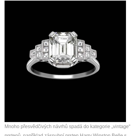
Mnoho přesvědčivých návrhů spadá do kategorie „vintage“
prstenů, například zásnubní prsten Harry Winston Belle s