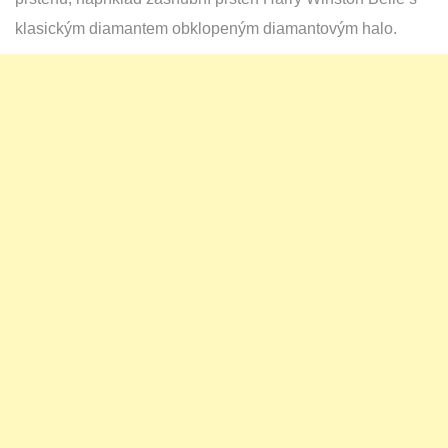
klasickým diamantem obklopeným diamantovým halo.