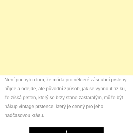
Není pochyb o tom, že móda pro některé zásnubní prsteny
přijde a odejde, ale původní způsob, jak se vyhnout riziku,
že získá prsten, který se brzy stane zastaralým, může být
nákup vintage prstence, který je cenný pro jeho
nadčasovou krásu.