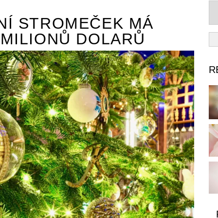
NÍ STROMEČEK MÁ
 MILIONŮ DOLARŮ
R