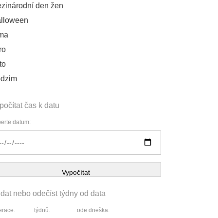
zinárodní den žen
lloween
ma
ro
to
dzim
počítat čas k datu
erte datum:
Vypočítat
idat nebo odečíst týdny od data
race:
týdnů:
ode dneška: