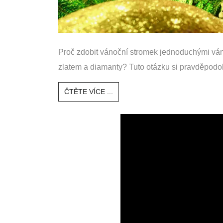
Proč zdobit vánoční stromek jednoduchými vá
zlatem a diamanty? Tuto otázku si pravděpodob
ČTĚTE VÍCE ...