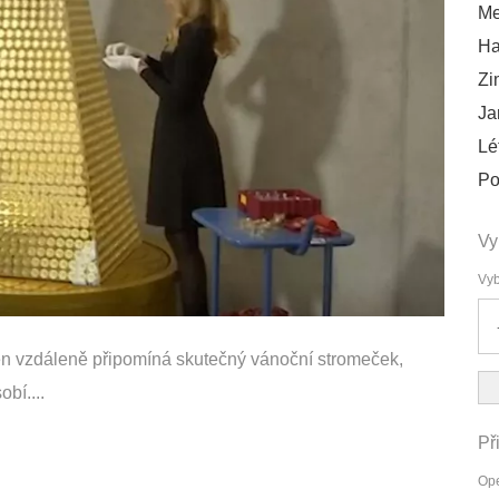
Me
Ha
Zi
Ja
Lé
Po
Vy
Vyb
jen vzdáleně připomíná skutečný vánoční stromeček,
bí....
Př
Ope