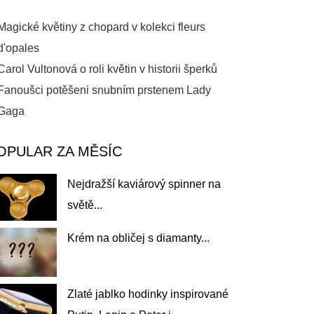
Magické květiny z chopard v kolekci fleurs
d'opales
Carol Vultonová o roli květin v historii šperků
Fanoušci potěšeni snubním prstenem Lady
Gaga
OPULAR ZA MĚSÍC
Nejdražší kaviárový spinner na
světě...
Krém na obličej s diamanty...
Zlaté jablko hodinky inspirované