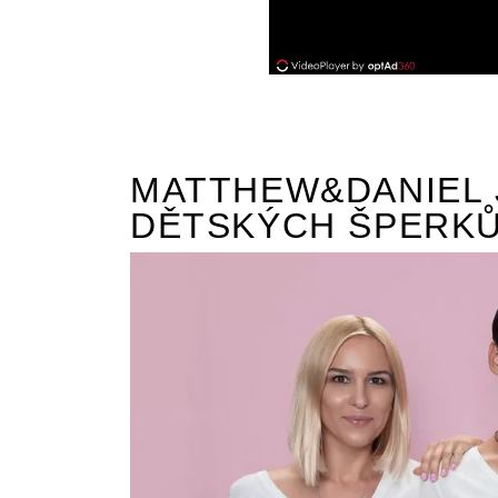
MATTHEW&DANIEL 
DĚTSKÝCH ŠPERK