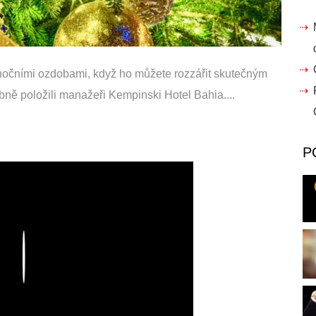
nočními ozdobami, když ho můžete rozzářit skutečným
ně položili manažeři Kempinski Hotel Bahia....
P
Play