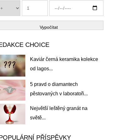
Vypočítat
EDAKCE CHOICE
Kaviár černá keramika kolekce
od lagos...
5 pravd o diamantech
pěstovaných v laboratoři...
Největší leštěný granát na
světě...
POPULÁRNÍ PŘÍSPĚVKY