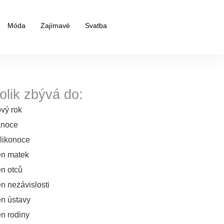
Móda
Zajímavé
Svatba
olik zbývá do:
vý rok
noce
likonoce
n matek
n otců
n nezávislosti
n ústavy
n rodiny