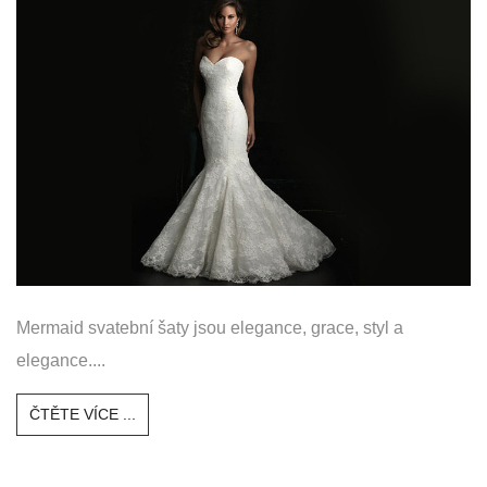
Mermaid svatební šaty jsou elegance, grace, styl a
elegance....
ČTĚTE VÍCE ...