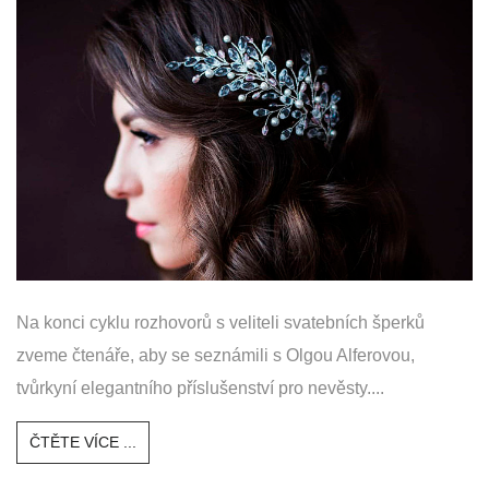
Na konci cyklu rozhovorů s veliteli svatebních šperků
zveme čtenáře, aby se seznámili s Olgou Alferovou,
tvůrkyní elegantního příslušenství pro nevěsty....
ČTĚTE VÍCE ...