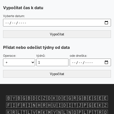
Vypočítat čas k datu
Vyberte datum:
Vypočítat
Přidat nebo odečíst týdny od data
Operace:
týdnů:
ode dneška:
Vypočítat
🇧🇾
🇧🇬
🇧🇩
🇨🇿
🇩🇰
🇩🇪
🇬🇷
🇬🇧
🇪🇸
🇪🇪
🇫🇮
🇫🇷
🇮🇳
🇭🇷
🇭🇺
🇮🇩
🇮🇹
🇯🇵
🇬🇪
🇰🇿
🇰🇷
🇱🇹
🇱🇻
🇲🇰
🇲🇾
🇳🇱
🇳🇴
🇵🇱
🇵🇹
🇷🇴