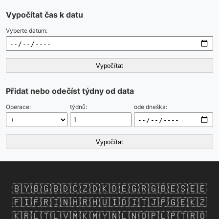
Vypočítat čas k datu
Vyberte datum:
Vypočítat
Přidat nebo odečíst týdny od data
Operace:
týdnů:
ode dneška:
Vypočítat
🇧🇾
🇧🇬
🇧🇩
🇨🇿
🇩🇰
🇩🇪
🇬🇷
🇬🇧
🇪🇸
🇪🇪
🇫🇮
🇫🇷
🇮🇳
🇭🇷
🇭🇺
🇮🇩
🇮🇹
🇯🇵
🇬🇪
🇰🇿
🇰🇷
🇱🇹
🇱🇻
🇲🇰
🇲🇾
🇳🇱
🇳🇴
🇵🇱
🇵🇹
🇷🇴