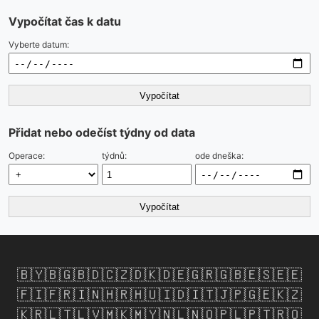
Vypočítat čas k datu
Vyberte datum:
Vypočítat
Přidat nebo odečíst týdny od data
Operace:
týdnů:
ode dneška:
Vypočítat
🇧🇾
🇧🇬
🇧🇩
🇨🇿
🇩🇰
🇩🇪
🇬🇷
🇬🇧
🇪🇸
🇪🇪
🇫🇮
🇫🇷
🇮🇳
🇭🇷
🇭🇺
🇮🇩
🇮🇹
🇯🇵
🇬🇪
🇰🇿
🇰🇷
🇱🇹
🇱🇻
🇲🇰
🇲🇾
🇳🇱
🇳🇴
🇵🇱
🇵🇹
🇷🇴