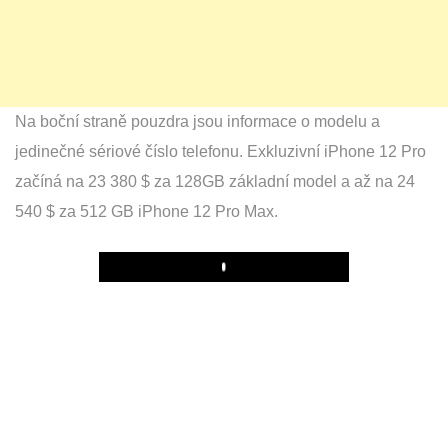
Na boční straně pouzdra jsou informace o modelu a
jedinečné sériové číslo telefonu. Exkluzivní iPhone 12 Pro
začíná na 23 380 $ za 128GB základní model a až na 24
540 $ za 512 GB iPhone 12 Pro Max.
Play