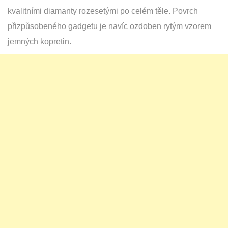
kvalitními diamanty rozesetými po celém těle. Povrch
přizpůsobeného gadgetu je navíc ozdoben rytým vzorem
jemných kopretin.